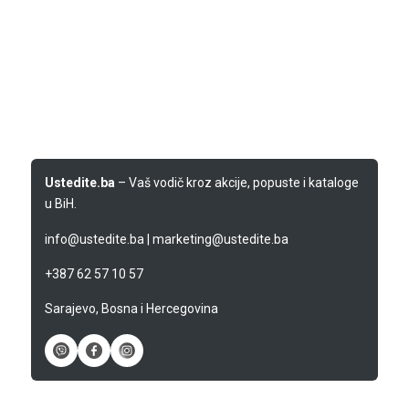
Ustedite.ba
– Vaš vodič kroz akcije, popuste i kataloge
u BiH.
info@ustedite.ba
|
marketing@ustedite.ba
+387 62 57 10 57
Sarajevo, Bosna i Hercegovina