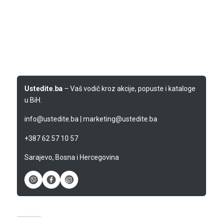
Ustedite.ba
– Vaš vodič kroz akcije, popuste i kataloge
u BiH.
info@ustedite.ba
|
marketing@ustedite.ba
+387 62 57 10 57
Sarajevo, Bosna i Hercegovina