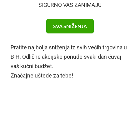
SIGURNO VAS ZANIMAJU
SVA SNIŽENJA
Pratite najbolja sniženja iz svih većih trgovina u
BIH. Odlične akcijske ponude svaki dan čuvaj
vaš kućni budžet.
Značajne uštede za tebe!