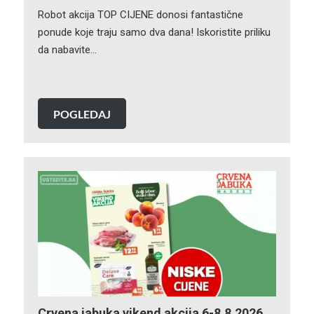
Robot akcija TOP CIJENE donosi fantastične
ponude koje traju samo dva dana! Iskoristite priliku
da nabavite…
POGLEDAJ
Crvena jabuka vikend akcija 6-8.8.2026.