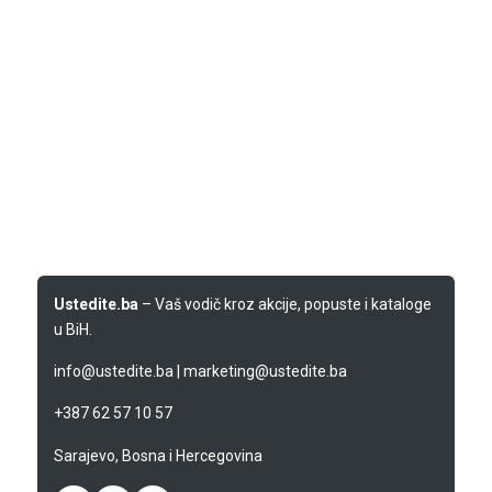
Ustedite.ba
– Vaš vodič kroz akcije, popuste i kataloge
u BiH.
info@ustedite.ba
|
marketing@ustedite.ba
+387 62 57 10 57
Sarajevo, Bosna i Hercegovina