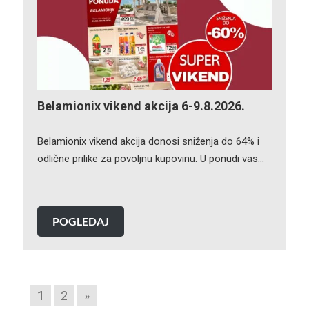
Belamionix vikend akcija 6-9.8.2026.
Belamionix vikend akcija donosi sniženja do 64% i
odlične prilike za povoljnu kupovinu. U ponudi vas…
POGLEDAJ
1
2
»