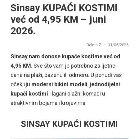
Sinsay KUPAĆI KOSTIMI
već od 4,95 KM – juni
2026.
Belma Z.
31/05/2026
Sinsay nam donose kupaće kostime već od
4,95 KM
. Sve što vam je potrebno za ljetne
dane na plaži, bazenu ili odmoru. U ponudi vas
očekuju
moderni
bikini
modeli
,
jednodijelni
kupaći
kostimi
i lagani plažni komadi u
atraktivnim bojama i krojevima.
SINSAY KUPAĆI KOSTIMI