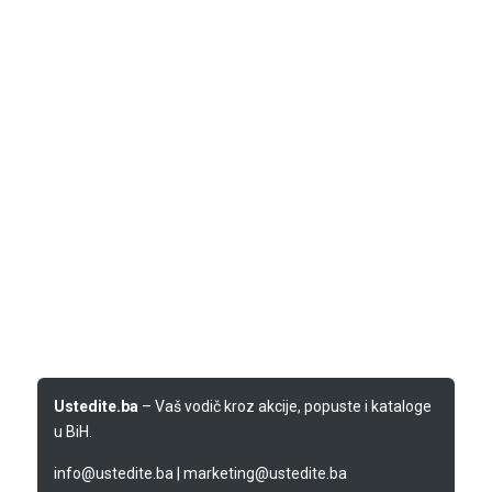
Ustedite.ba
– Vaš vodič kroz akcije, popuste i kataloge
u BiH.
info@ustedite.ba
|
marketing@ustedite.ba