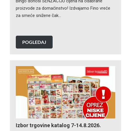
Bingo donosi SENZACIJU cijena na odabrane
proizvode za domaćinstvo! Izdvajamo Fino vreće
za smeće snižene čak…
POGLEDAJ
Izbor trgovine katalog 7-14.8.2026.