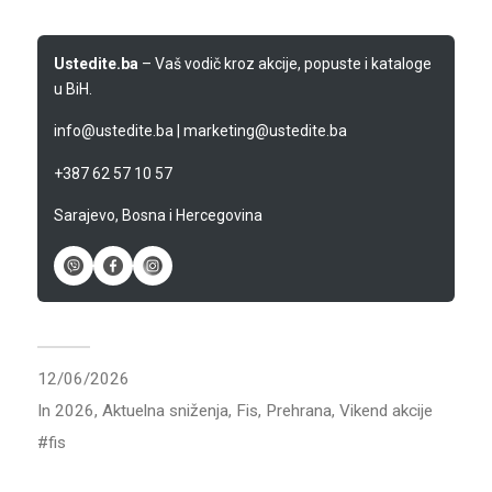
Ustedite.ba
– Vaš vodič kroz akcije, popuste i kataloge
u BiH.
info@ustedite.ba
|
marketing@ustedite.ba
+387 62 57 10 57
Sarajevo, Bosna i Hercegovina
12/06/2026
In
2026
,
Aktuelna sniženja
,
Fis
,
Prehrana
,
Vikend akcije
fis