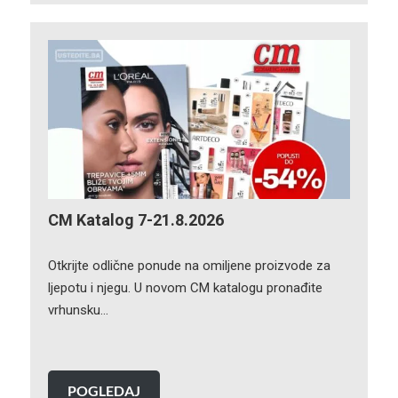
CM Katalog 7-21.8.2026
Otkrijte odlične ponude na omiljene proizvode za
ljepotu i njegu. U novom CM katalogu pronađite
vrhunsku…
POGLEDAJ