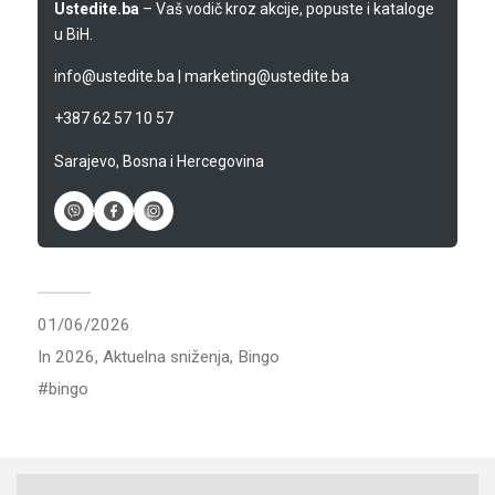
Ustedite.ba
– Vaš vodič kroz akcije, popuste i kataloge
u BiH.
info@ustedite.ba
|
marketing@ustedite.ba
+387 62 57 10 57
Sarajevo, Bosna i Hercegovina
01/06/2026
In
2026
,
Aktuelna sniženja
,
Bingo
bingo