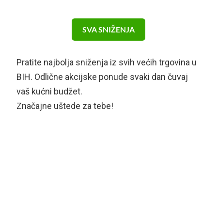
SVA SNIŽENJA
Pratite najbolja sniženja iz svih većih trgovina u
BIH. Odlične akcijske ponude svaki dan čuvaj
vaš kućni budžet.
Značajne uštede za tebe!