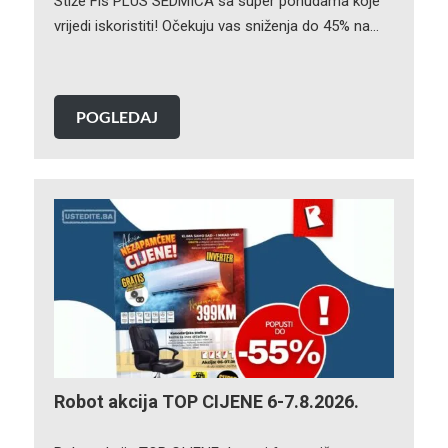
Stiže Fis PLUS SEDMICA sa super ponudama koje
vrijedi iskoristiti! Očekuju vas sniženja do 45% na…
POGLEDAJ
Robot akcija TOP CIJENE 6-7.8.2026.