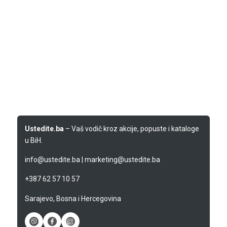
Ustedite.ba
– Vaš vodič kroz akcije, popuste i kataloge
u BiH.
info@ustedite.ba
|
marketing@ustedite.ba
+387 62 57 10 57
Sarajevo, Bosna i Hercegovina