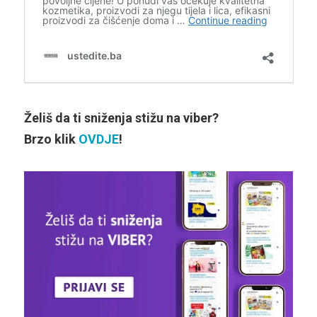
Želiš da ti sniženja stižu na viber?
Brzo klik
OVDJE
!