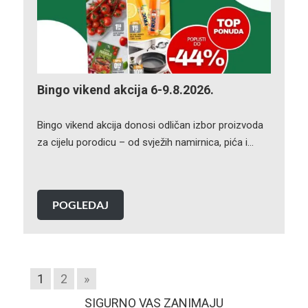
Bingo vikend akcija 6-9.8.2026.
Bingo vikend akcija donosi odličan izbor proizvoda
za cijelu porodicu – od svježih namirnica, pića i…
POGLEDAJ
1
2
»
SIGURNO VAS ZANIMAJU