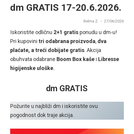
dm GRATIS 17-20.6.2026.
Belma Z.
27/06/2026
Iskoristite odličnu
2+1 gratis
ponudu u dm-u!
Pri kupovini
tri odabrana proizvoda
,
dva
plaćate, a treći dobijate gratis
. Akcija
obuhvata odabrane
Boom Box kaše
i
Libresse
higijenske uloške
.
dm GRATIS
Požurite u najbliži dm i iskoristite ovu
pogodnost dok traje akcija.