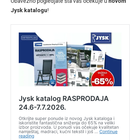
Obavezno pogledjate šta vas očekuje u
novom
Jysk katalogu
!