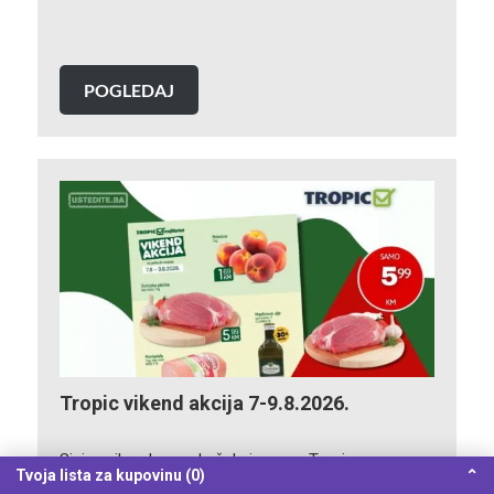
POGLEDAJ
Tropic vikend akcija 7-9.8.2026.
Sjajne vikend ponude čekaju vas u Tropic
Tvoja lista za kupovinu (0)
⌃
prodavnicama! Vikend je stvoren za dobru