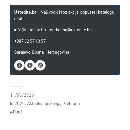
Ustedite.ba
– Vaš vodič kroz akcije, popuste i kataloge
u BiH.
info@ustedite.ba
|
marketing@ustedite.ba
+387 62 57 10 57
Sarajevo, Bosna i Hercegovina
11/06/2026
In
2026
,
Aktuelna sniženja
,
Prehrana
Đurić