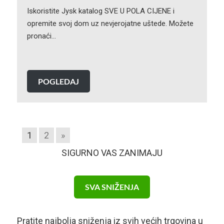
Iskoristite Jysk katalog SVE U POLA CIJENE i
opremite svoj dom uz nevjerojatne uštede. Možete
pronaći…
POGLEDAJ
1
2
»
SIGURNO VAS ZANIMAJU
SVA SNIŽENJA
Pratite najbolja sniženja iz svih većih trgovina u