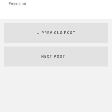
mercator
← PREVIOUS POST
NEXT POST →