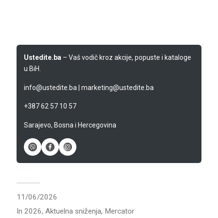
Ustedite.ba
– Vaš vodič kroz akcije, popuste i kataloge
u BiH.
info@ustedite.ba
|
marketing@ustedite.ba
+387 62 57 10 57
Sarajevo, Bosna i Hercegovina
11/06/2026
In
2026
,
Aktuelna sniženja
,
Mercator