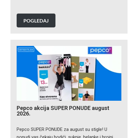
POGLEDAJ
Pepco akcija SUPER PONUDE august
2026.
Pepco SUPER PONUDE za august su stigle! U
ponudi vas čekaju bodići, suknje, helanke i brojni…