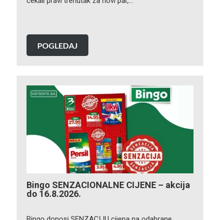
čekali pravi trenutak za novi par,…
POGLEDAJ
Bingo SENZACIONALNE CIJENE – akcija
do 16.8.2026.
Bingo donosi SENZACIJU cijena na odabrane