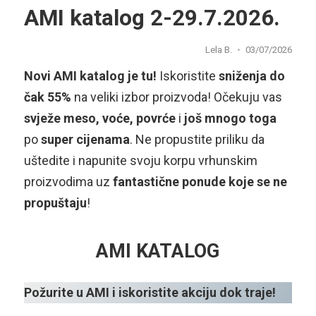
AMI katalog 2-29.7.2026.
Lela B.
03/07/2026
Novi AMI katalog je tu!
Iskoristite
sniženja do
čak 55%
na veliki izbor proizvoda! Očekuju vas
svježe meso, voće, povrće
i
još mnogo toga
po
super cijenama
. Ne propustite priliku da
uštedite i napunite svoju korpu vrhunskim
proizvodima uz
fantastične ponude koje se ne
propuštaju
!
AMI KATALOG
Požurite u AMI i iskoristite akciju dok traje!