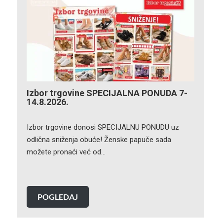
Izbor trgovine SPECIJALNA PONUDA 7-
14.8.2026.
Izbor trgovine donosi SPECIJALNU PONUDU uz
odlična sniženja obuće! Ženske papuče sada
možete pronaći već od…
POGLEDAJ