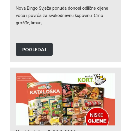
Nova Bingo Svježa ponuda donosi odlične cijene
voća i povrća za svakodnevnu kupovinu. Crno
grožđe, limun,…
POGLEDAJ