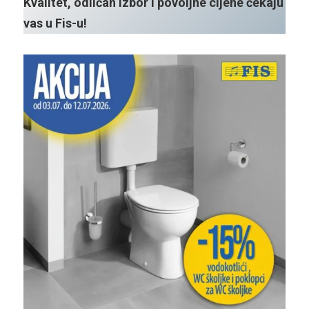
Kvalitet, odličan izbor i povoljne cijene čekaju
vas u Fis-u!