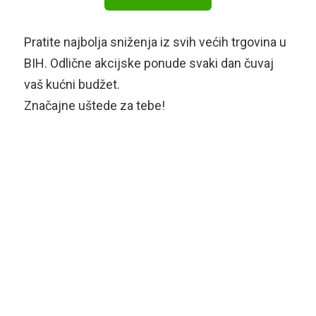
Pratite najbolja sniženja iz svih većih trgovina u
BIH. Odlične akcijske ponude svaki dan čuvaj
vaš kućni budžet.
Značajne uštede za tebe!