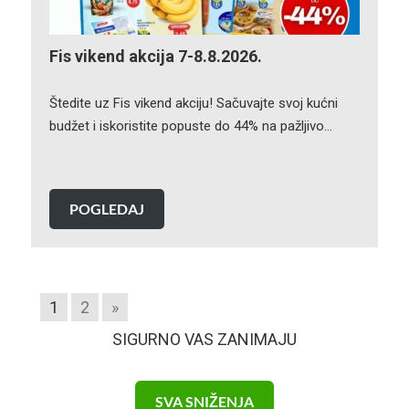
Fis vikend akcija 7-8.8.2026.
Štedite uz Fis vikend akciju! Sačuvajte svoj kućni
budžet i iskoristite popuste do 44% na pažljivo…
POGLEDAJ
1
2
»
SIGURNO VAS ZANIMAJU
SVA SNIŽENJA