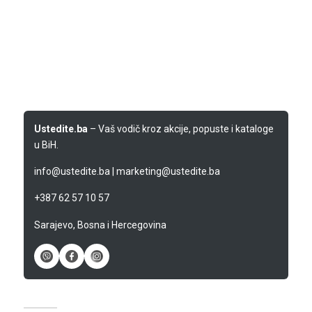
Ustedite.ba
– Vaš vodič kroz akcije, popuste i kataloge
u BiH.
info@ustedite.ba
|
marketing@ustedite.ba
+387 62 57 10 57
Sarajevo, Bosna i Hercegovina