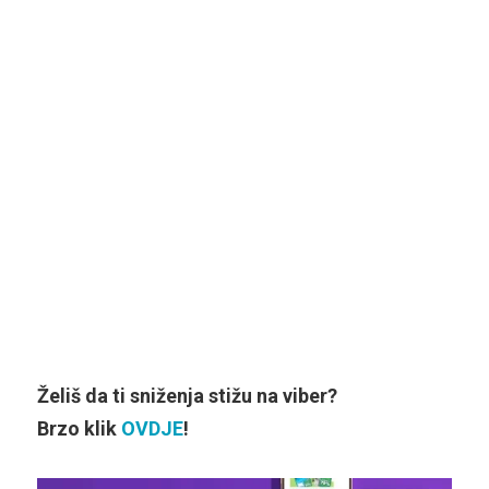
Želiš da ti sniženja stižu na viber?
Brzo klik
OVDJE
!