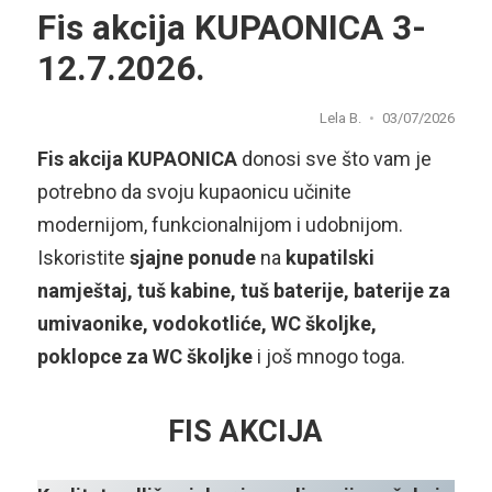
Fis akcija KUPAONICA 3-
12.7.2026.
Lela B.
03/07/2026
Fis akcija KUPAONICA
donosi sve što vam je
potrebno da svoju kupaonicu učinite
modernijom, funkcionalnijom i udobnijom.
Iskoristite
sjajne ponude
na
kupatilski
namještaj, tuš kabine, tuš baterije, baterije za
umivaonike, vodokotliće, WC školjke,
poklopce za WC školjke
i još mnogo toga.
FIS AKCIJA