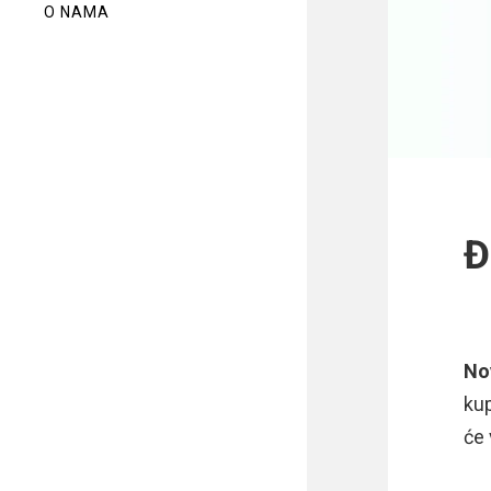
O NAMA
Đ
No
ku
će