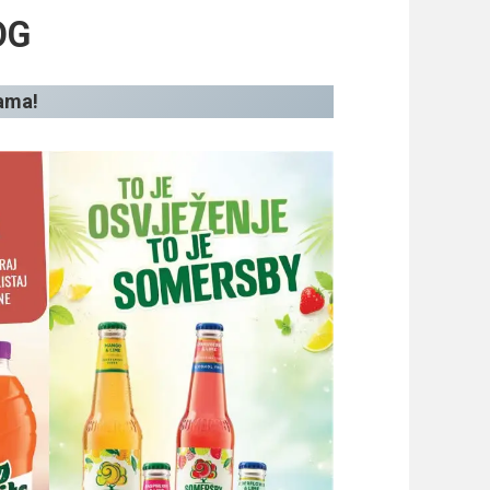
OG
nama!