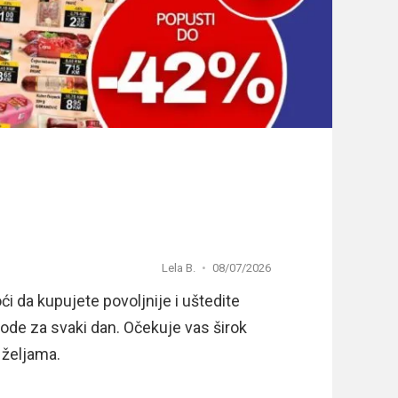
Lela B.
08/07/2026
 da kupujete povoljnije i uštedite
ode za svaki dan. Očekuje vas širok
 željama.