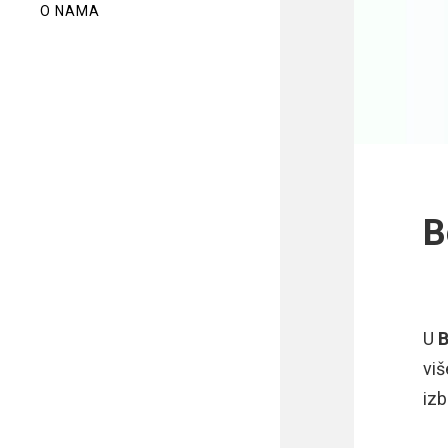
O NAMA
B
U
B
viš
iz