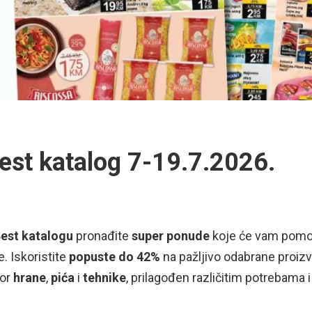
est katalog 7-19.7.2026.
est katalogu
pronađite
super ponude
koje će vam pomoći
e. Iskoristite
popuste do 42%
na pažljivo odabrane proizv
bor
hrane
,
pića
i
tehnike
, prilagođen različitim potrebama i