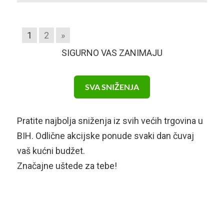
1
2
»
SIGURNO VAS ZANIMAJU
SVA SNIŽENJA
Pratite najbolja sniženja iz svih većih trgovina u
BIH. Odlične akcijske ponude svaki dan čuvaj
vaš kućni budžet.
Značajne uštede za tebe!