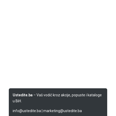
Ustedite.ba
– Vaš vodič kroz akcije, popuste i kataloge
u BiH.
info@ustedite.ba
|
marketing@ustedite.ba