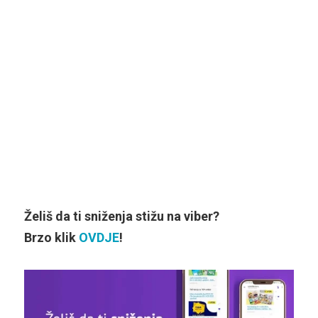
Želiš da ti sniženja stižu na viber?
Brzo klik
OVDJE
!