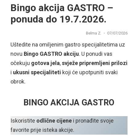
Bingo akcija GASTRO –
ponuda do 19.7.2026.
Belma Z.
07/07/2026
Uštedite na omiljenim gastro specijalitetima uz
novu
Bingo GASTRO akciju
. U ponudi vas
očekuju
gotova jela
,
svježe pripremljeni prilozi
i
ukusni specijaliteti
koji će upotpuniti svaki
obrok.
BINGO AKCIJA GASTRO
Iskoristite
odlične cijene
i pronađite svoje
favorite prije isteka akcije.