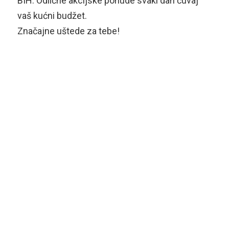
BIH. Odlične akcijske ponude svaki dan čuvaj
vaš kućni budžet.
Značajne uštede za tebe!