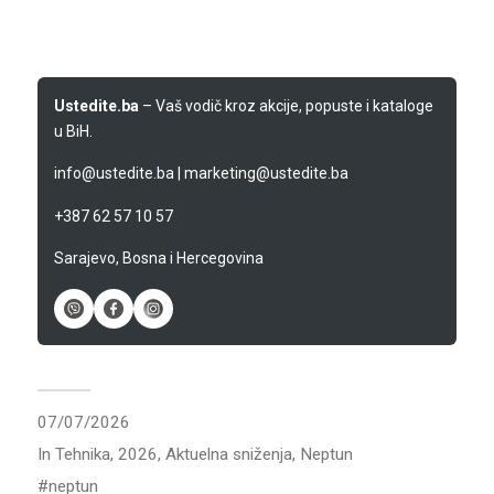
Ustedite.ba
– Vaš vodič kroz akcije, popuste i kataloge
u BiH.
info@ustedite.ba
|
marketing@ustedite.ba
+387 62 57 10 57
Sarajevo, Bosna i Hercegovina
07/07/2026
In
Tehnika
,
2026
,
Aktuelna sniženja
,
Neptun
neptun