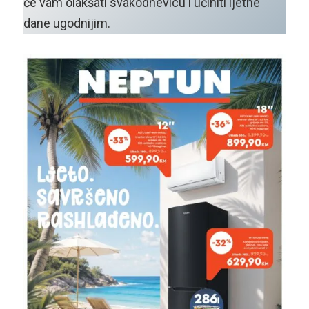
će vam olakšati svakodnevicu i učiniti ljetne
dane ugodnijim.