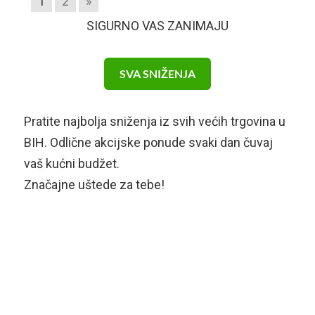
1
2
»
SIGURNO VAS ZANIMAJU
SVA SNIŽENJA
Pratite najbolja sniženja iz svih većih trgovina u
BIH. Odlične akcijske ponude svaki dan čuvaj
vaš kućni budžet.
Značajne uštede za tebe!