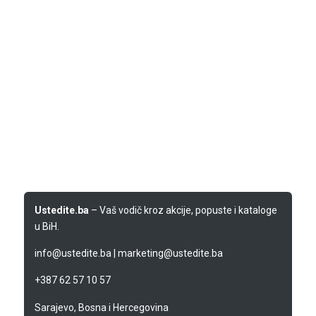
Ustedite.ba
– Vaš vodič kroz akcije, popuste i kataloge
u BiH.
info@ustedite.ba
|
marketing@ustedite.ba
+387 62 57 10 57
Sarajevo, Bosna i Hercegovina