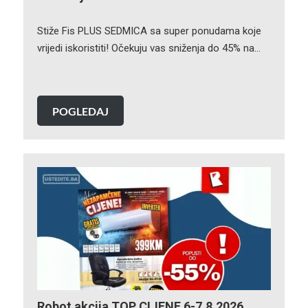
Stiže Fis PLUS SEDMICA sa super ponudama koje
vrijedi iskoristiti! Očekuju vas sniženja do 45% na…
POGLEDAJ
Robot akcija TOP CIJENE 6-7.8.2026.