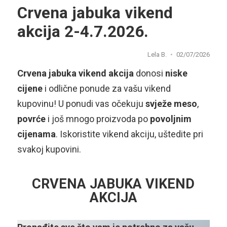
Crvena jabuka vikend
akcija 2-4.7.2026.
Lela B.
02/07/2026
Crvena jabuka vikend akcija
donosi
niske
cijene
i odlične ponude za vašu vikend
kupovinu! U ponudi vas očekuju
svježe meso
,
povrće
i još mnogo proizvoda po
povoljnim
cijenama
. Iskoristite vikend akciju, uštedite pri
svakoj kupovini.
CRVENA JABUKA VIKEND
AKCIJA