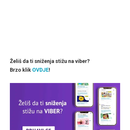
Želiš da ti sniženja stižu na viber?
Brzo klik
OVDJE
!