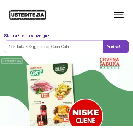
Šta tražite na sniženju?
Pretraži