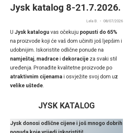
Jysk katalog 8-21.7.2026.
Lela B.
08/07/2026
U
Jysk katalogu
vas očekuju
popusti do 65%
na proizvode koji će vaš dom učiniti još ljepšim i
udobnijim. Iskoristite odlične ponude na
namještaj
,
madrace
i
dekoracije
za svaki stil
uređenja. Pronađite kvalitetne proizvode po
atraktivnim cijenama
i osvježite svoj dom u
z
velike uštede
.
JYSK KATALOG
Jysk donosi odlične cijene i još mnogo dobrih
ponuda koje vrijedi iskoristiti!