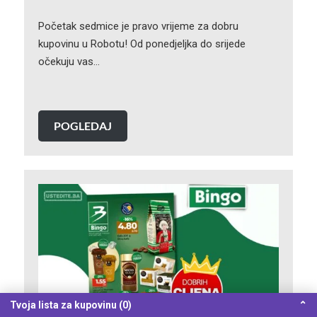
Početak sedmice je pravo vrijeme za dobru
kupovinu u Robotu! Od ponedjeljka do srijede
očekuju vas…
POGLEDAJ
Tvoja lista za kupovinu (0)
⌃