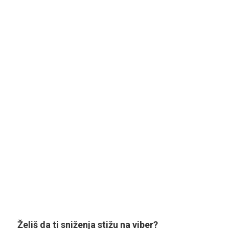
Želiš da ti sniženja stižu na viber?