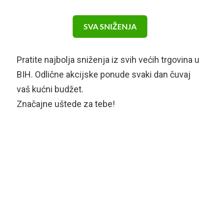
SVA SNIŽENJA
Pratite najbolja sniženja iz svih većih trgovina u
BIH. Odlične akcijske ponude svaki dan čuvaj
vaš kućni budžet.
Značajne uštede za tebe!