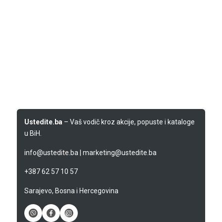
Ustedite.ba
– Vaš vodič kroz akcije, popuste i kataloge
u BiH.
info@ustedite.ba
|
marketing@ustedite.ba
+387 62 57 10 57
Sarajevo, Bosna i Hercegovina