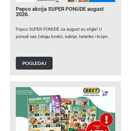
Pepco akcija SUPER PONUDE august
2026.
Pepco SUPER PONUDE za august su stigle! U
ponudi vas čekaju bodići, suknje, helanke i brojni…
POGLEDAJ