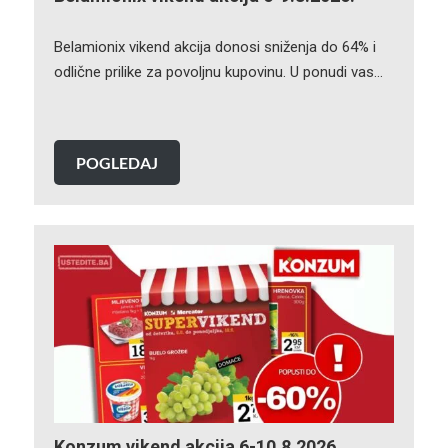
Belamionix vikend akcija donosi sniženja do 64% i
odlične prilike za povoljnu kupovinu. U ponudi vas…
POGLEDAJ
Konzum vikend akcija 6-10.8.2026.