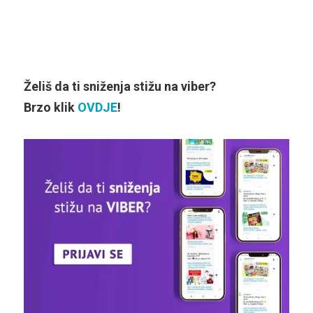
Želiš da ti sniženja stižu na viber?
Brzo klik
OVDJE
!