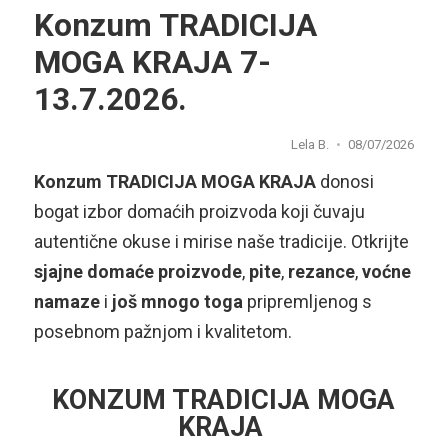
Konzum TRADICIJA
MOGA KRAJA 7-
13.7.2026.
Lela B.
08/07/2026
Konzum TRADICIJA MOGA KRAJA
donosi
bogat izbor domaćih proizvoda koji čuvaju
autentične okuse i mirise naše tradicije. Otkrijte
sjajne domaće proizvode
,
pite
,
rezance
,
voćne
namaze
i
još mnogo toga
pripremljenog s
posebnom pažnjom i kvalitetom.
KONZUM TRADICIJA MOGA
KRAJA