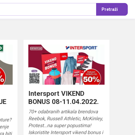
Pretraži
Intersport VIKEND
JE
BONUS 08-11.04.2022.
70+ odabranih artikala brendova
Reebok, Russell Athletic, McKinley,
nture?
Protest…na super popustima!
renje
Iskoristite Intersport vikend bonus i
a biti