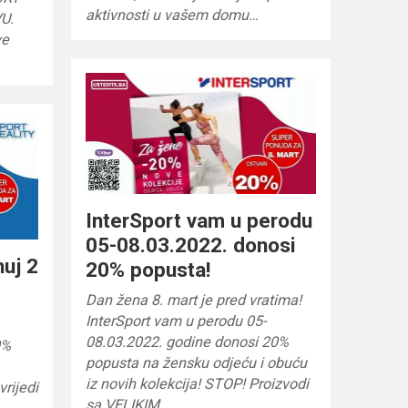
aktivnosti u vašem domu…
U.
ve
InterSport vam u perodu
05-08.03.2022. donosi
nuj 2
20% popusta!
Dan žena 8. mart je pred vratima!
InterSport vam u perodu 05-
08.03.2022. godine donosi 20%
0%
popusta na žensku odjeću i obuću
iz novih kolekcija! STOP! Proizvodi
rijedi
sa VELIKIM…