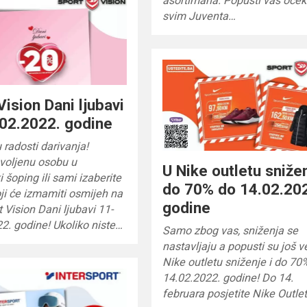
asortimana. Popusti vas oček
svim Juventa…
Vision Dani ljubavi
02.2022. godine
u radosti darivanja!
voljenu osobu u
U Nike outletu snižen
i šoping ili sami izaberite
do 70% do 14.02.20
ji će izmamiti osmijeh na
godine
t Vision Dani ljubavi 11-
2. godine! Ukoliko niste…
Samo zbog vas, sniženja se
nastavljaju a popusti su još v
Nike outletu sniženje i do 70
14.02.2022. godine! Do 14.
februara posjetite Nike Outle