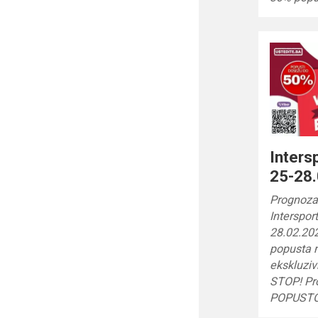
Inters
25-28.
Prognoza 
Interspor
28.02.202
popusta n
ekskluziv
STOP! Pr
POPUSTO