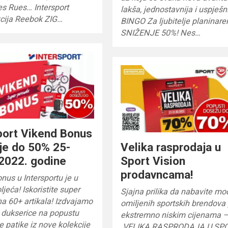
es Rues… Intersport
lakša, jednostavnija i uspješni
kcija Reebok ZIG…
BINGO Za ljubitelje planinare
SNIŽENJE 50%! Nes…
port Vikend Bonus
je do 50% 25-
Velika rasprodaja u
2022. godine
Sport Vision
prodavncama!
nus u Intersportu je u
ljeća! Iskoristite super
Sjajna prilika da nabavite mo
a 60+ artikala! Izdvajamo
omiljenih sportskih brendova
 dukserice na popustu
ekstremno niskim cijenama 
e patike iz nove kolekcije
VELIKA RASPRODAJA U SP