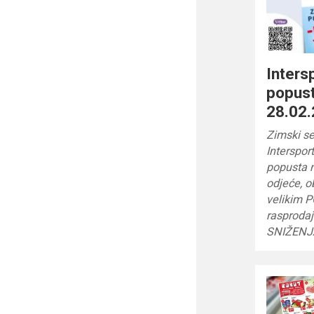
Inters
popust
28.02.
Zimski se
Intersport
popusta n
odjeće, o
velikim 
rasprodaj
SNIŽENJ