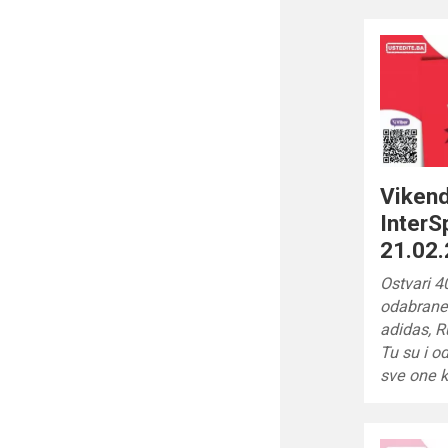
Vikend
InterS
21.02.
Ostvari 4
odabrane 
adidas, R
Tu su i od
sve one k