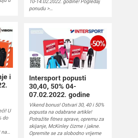
uju u
10-14.02.2022. godine! Pogledaj
ponudu >…
je i
Intersport popusti
22.
30,40, 50% 04-
07.02.2022. godine
Vikend bonus! Ostvari 30, 40 i 50%
eći! U
popusta na odabrane artikle!
% do
Potražite fitnes sprave, opremu za
skijanje, McKinley čizme i jakne.
t na…
Opremite se za slobodno vrijeme