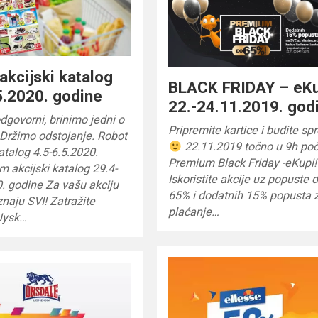
akcijski katalog
BLACK FRIDAY – eK
5.2020. godine
22.-24.11.2019. god
govorni, brinimo jedni o
Pripremite kartice i budite sp
Držimo odstojanje. Robot
22.11.2019 točno u 9h poč
katalog 4.5-6.5.2020.
Premium Black Friday -eKupi!
m akcijski katalog 29.4-
Iskoristite akcije uz popuste 
. godine Za vašu akciju
65% i dodatnih 15% popusta 
znaju SVI! Zatražite
plaćanje…
Jysk…