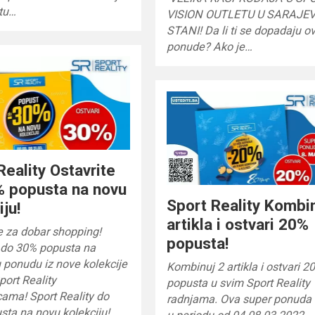
tu…
VISION OUTLETU U SARAJEV
STANI! Da li ti se dopadaju o
ponude? Ako je…
Reality Ostavrite
% popusta na novu
Sport Reality Kombi
iju!
artikla i ostvari 20%
e za dobar shopping!
popusta!
e do 30% popusta na
 ponudu iz nove kolekcije
Kombinuj 2 artikla i ostvari 2
ort Reality
popusta u svim Sport Reality
ama! Sport Reality do
radnjama. Ova super ponuda v
ta na novu kolekciju! …