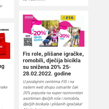
ju
Fis role, plišane igračke,
romobili, dječija bicikla
ng
su snižena 20% 25-
28.02.2022. godine
U prodajnim centrima FIS i na
imske
našem web shopu ostvarite čak
20% popusta na super raznovrstan
asortiman dječjih rola i romobila,
dječjih bicikala i plišanih igračaka!