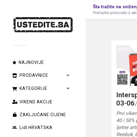
Šta tražite na snižen
Pretražite proizvode iz ak
NAJNOVIJE
PRODAVNICE
KATEGORIJE
Inters
03-06.
VIKEND AKCIJE
Prvi vike
ZAKLJUČANE CIJENE
40 i 50%
ljetne ar
Lidl HRVATSKA
Reebok, I