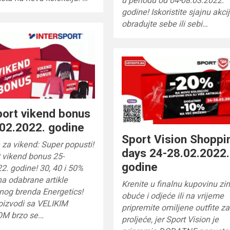
u periodu od 04-08.03.2022.
godine! Iskoristite sjajnu akci
obradujte sebe ili sebi…
port vikend bonus
02.2022. godine
Sport Vision Shoppi
za vikend: Super popusti!
days 24-28.02.2022.
t vikend bonus 25-
godine
2. godine! 30, 40 i 50%
a odabrane artikle
Krenite u finalnu kupovinu z
nog brenda Energetics!
obuće i odjeće ili na vrijeme
oizvodi sa VELIKIM
pripremite omiljene outfite za
M brzo se…
proljeće, jer Sport Vision je