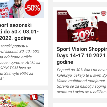
port sezonski
i do 50% 03.01-
2022. godine
zonski popusti u
Sport Vision Shoppi
-u! Iskoristi 30, 40 i 50%
Days 14-17.10.2021
a odabrane artikle
godine
buće i opreme. Artikli sa
POPUSTOM brzo se
Popusti do 30% čak i na novu
u! Saznajte PRVI za
kolekciju, čekaju te u svim Sp
A!…
Vision multibrend radnjama!
Spremi se za najbolju šoping
avanturu i uvjeri se u odličan