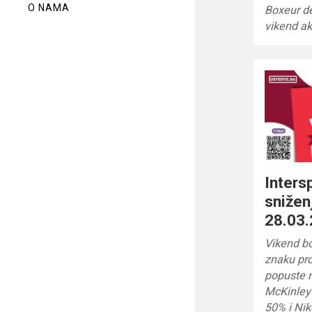
O NAMA
Boxeur d
vikend a
Inters
snižen
28.03.
Vikend bo
znaku pro
popuste n
McKinley
50% i Nik