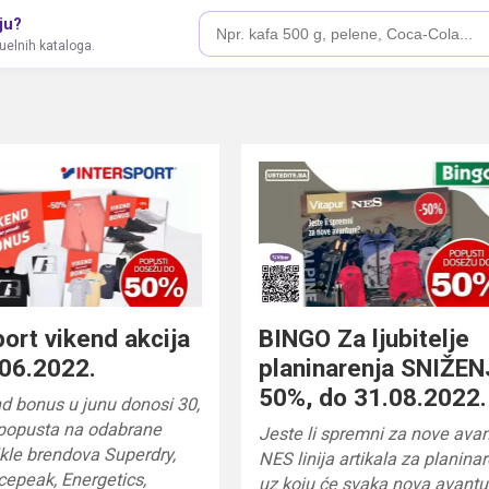
ju?
tuelnih kataloga.
port vikend akcija
BINGO Za ljubitelje
06.2022.
planinarenja SNIŽEN
50%, do 31.08.2022.
nd bonus u junu donosi 30,
 popusta na odabrane
Jeste li spremni za nove ava
tikle brendova Superdry,
NES linija artikala za planina
cepeak, Energetics,
uz koju će svaka nova avantur