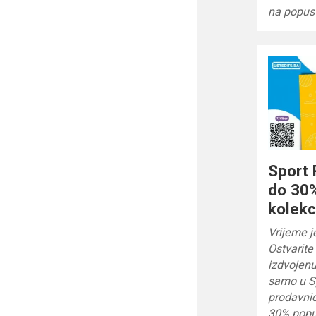
na popus
Sport 
do 30
kolekc
Vrijeme j
Ostvarit
izdvojenu
samo u Sp
prodavnic
30% popus