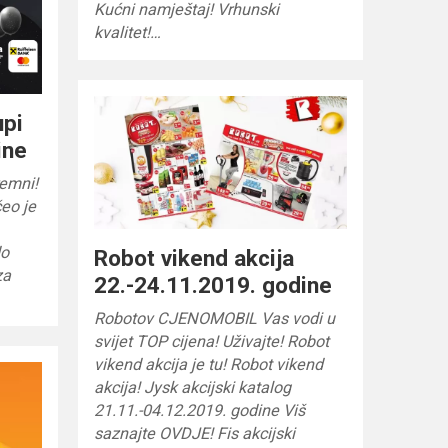
Kućni namještaj! Vrhunski
kvalitet!…
upi
ine
remni!
eo je
do
Robot vikend akcija
za
22.-24.11.2019. godine
Robotov CJENOMOBIL Vas vodi u
svijet TOP cijena! Uživajte! Robot
vikend akcija je tu! Robot vikend
akcija! Jysk akcijski katalog
21.11.-04.12.2019. godine Viš
saznajte OVDJE! Fis akcijski