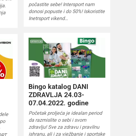
počastite sebe! Intersport nam
ja.
donosi popuste i do 50%! Iskoristite
nja
Inetrsport vikend…
Bingo katalog DANI
ZDRAVLJA 24.03-
07.04.2022. godine
Početak proljeća je idealan period
dele
da razmislite o sebi i svom
 po
zdravlju! Sve za zdravu i pravilnu
–
ishranu, ali i za vježbanje i sportske
ORT