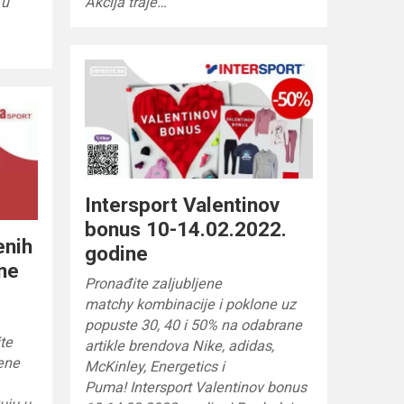
 u
Akcija traje…
Intersport Valentinov
bonus 10-14.02.2022.
enih
godine
ne
Pronađite zaljubljene
matchy kombinacije i poklone uz
popuste 30, 40 i 50% na odabrane
ite
artikle brendova Nike, adidas,
jene
McKinley, Energetics i
Puma! Intersport Valentinov bonus