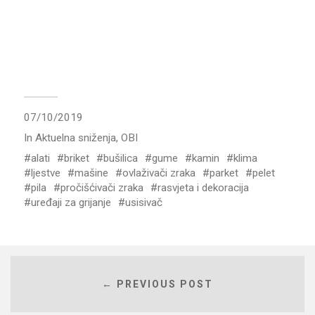
07/10/2019
In
Aktuelna sniženja
,
OBI
alati
briket
bušilica
gume
kamin
klima
ljestve
mašine
ovlaživači zraka
parket
pelet
pila
pročišćivači zraka
rasvjeta i dekoracija
uređaji za grijanje
usisivač
← PREVIOUS POST