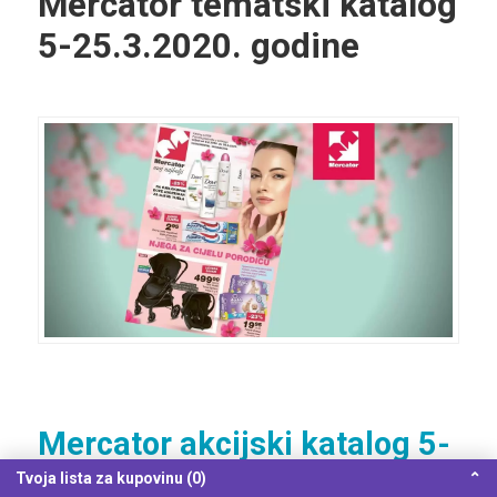
Mercator tematski katalog
5-25.3.2020. godine
Mercator akcijski katalog 5-
29.3.2020. godine
Tvoja lista za kupovinu (0)
⌃