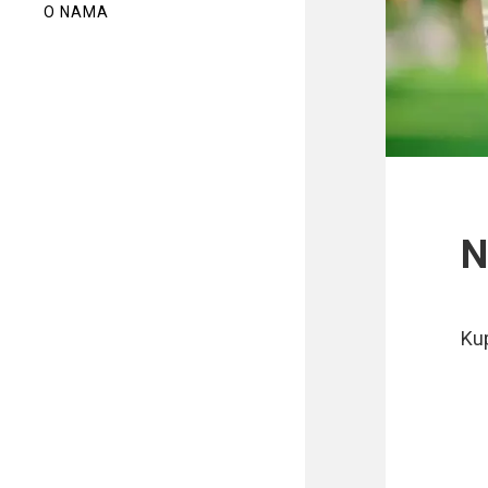
O NAMA
N
Ku