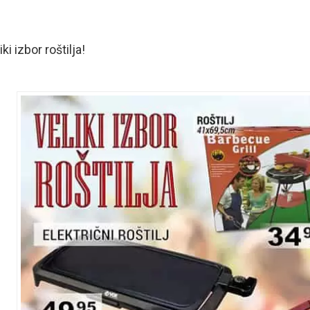
iki izbor roštilja!