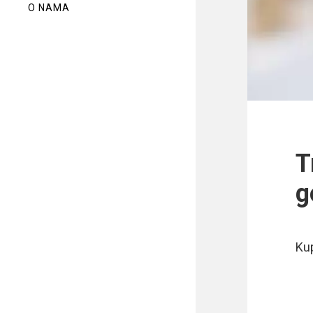
O NAMA
T
g
Ku