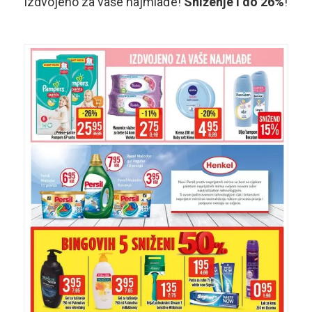
Izdvojeno za vaše najmlađe!
Sniženje i do 26%
!