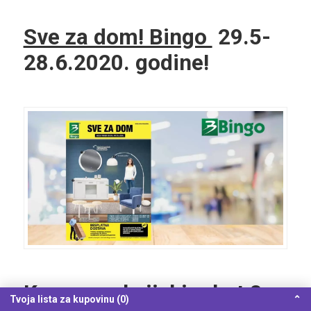
Sve za dom! Bingo
29.5-
28.6.2020. godine!
Konzum akcijski rabat
8-
Tvoja lista za kupovinu (0)
⌃