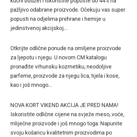
kućni budžet i iskoristite popuste do 44% na
pažljivo odabrane proizvode. Očekuju vas super
popusti na odjelima prehrane i hemije u
jedinstvenoj akcijskoj…
Otkrijte odlične ponude na omiljene proizvode
za ljepotu i njegu. U novom CM katalogu
pronađite vrhunsku kozmetiku, neodoljive
parfeme, proizvode za njegu lica, tijela i kose,
kao i još mnogo…
NOVA KORT VIKEND AKCIJA JE PRED NAMA!
Iskoristite odlične cijene na svježe meso, voće,
mliječne proizvode i još mnogo toga. Napunite
svoju košaricu kvalitetnim proizvodima po