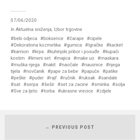
07/06/2020
In
Aktuelna sniženja
,
Izbor trgovine
bebi odjeca
bokserice
čarape
cipele
Dekorativna kozmetika
gumica
Igračke
kacket
kamion
krpa
kuhinjski pribor i posuđe
kupaći
kostim
limeni set
majica
make uo
maskara
muška njega
nakit
naočale
nausnice
njega
tijela
novčanik
pape za bebe
papuče
patike
peškir
puder
rajf
ručnik
ruksak
sandale
sat
serpa
šešir
set za zacine
sminka
solja
Sve za ljeto
torba
ukrasne vrecice
zdjele
← PREVIOUS POST