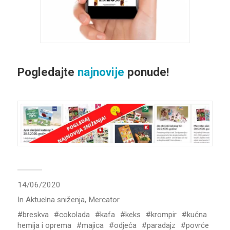
Pogledajte
najnovije
ponude!
14/06/2020
In
Aktuelna sniženja
,
Mercator
breskva
cokolada
kafa
keks
krompir
kućna
hemija i oprema
majica
odjeća
paradajz
povrće