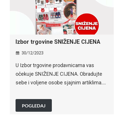
Izbor trgovine SNIŽENJE CIJENA
Rob
sni
30/12/2023
3
U Izbor trgovine prodavnicama vas
DOČ
očekuje SNIŽENJE CIJENA. Obradujte
SPE
sebe i voljene osobe sjajnim artiklima….
slav
POGLEDAJ