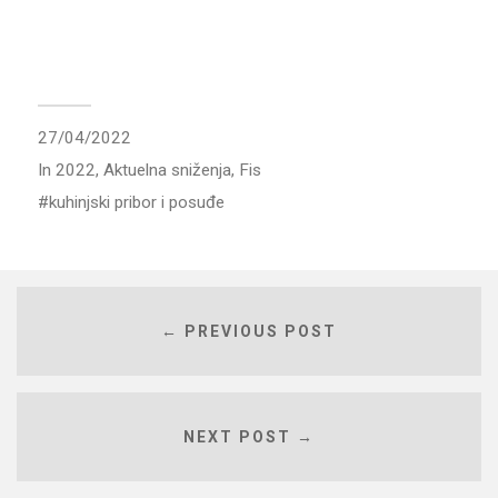
27/04/2022
In
2022
,
Aktuelna sniženja
,
Fis
kuhinjski pribor i posuđe
← PREVIOUS POST
NEXT POST →