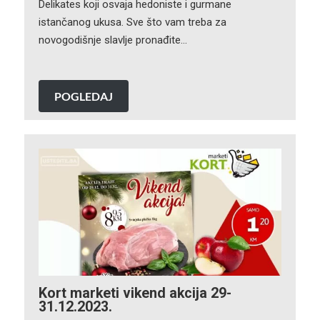
Delikates koji osvaja hedoniste i gurmane
istančanog ukusa. Sve što vam treba za
novogodišnje slavlje pronađite…
POGLEDAJ
Kort marketi vikend akcija 29-
31.12.2023.