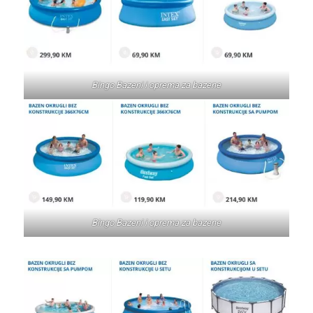
Bingo Bazeni i oprema za bazene
Bingo Bazeni i oprema za bazene