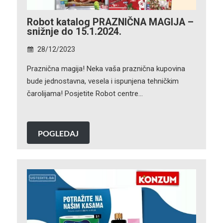
Robot katalog PRAZNIČNA MAGIJA –
snižnje do 15.1.2024.
28/12/2023
Praznična magija! Neka vaša praznična kupovina
bude jednostavna, vesela i ispunjena tehničkim
čarolijama! Posjetite Robot centre…
POGLEDAJ