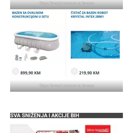
Bingo Bazeni i oprema za bazene
Bingo Bazeni i oprema za bazene
SVA SNIŽENJA I AKCIJE BIH