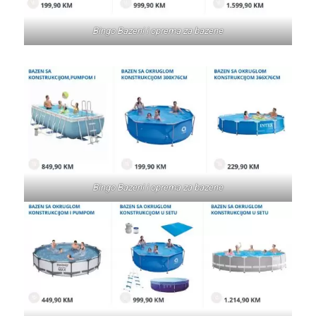
Bingo Bazeni i oprema za bazene
Bingo Bazeni i oprema za bazene