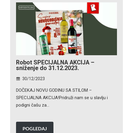
Robot SPECIJALNA AKCIJA –
sniženje do 31.12.2023.
30/12/2023
DOČEKAJ NOVU GODINU SA STILOM –
SPECIJALNA AKCIJA!Pridruži nam se u slavlju i
podigni čašu za…
POGLEDAJ