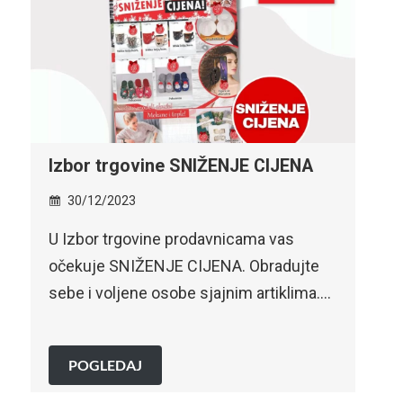
Izbor trgovine SNIŽENJE CIJENA
Robot 
sniženj
30/12/2023
30/12/
U Izbor trgovine prodavnicama vas
DOČEKAJ
očekuje SNIŽENJE CIJENA. Obradujte
SPECIJAL
sebe i voljene osobe sjajnim artiklima….
slavlju i
POGLEDAJ
POGL