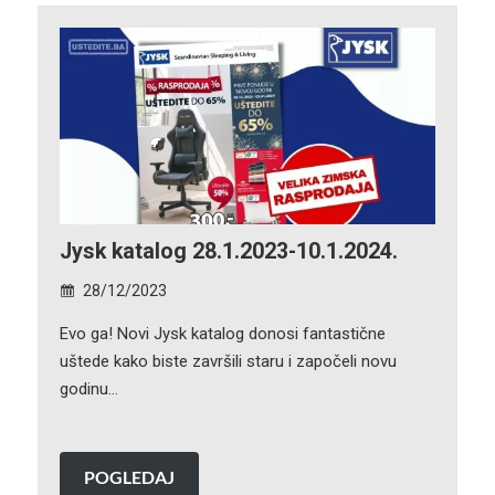
Jysk katalog 28.1.2023-10.1.2024.
28/12/2023
Evo ga! Novi Jysk katalog donosi fantastične
uštede kako biste završili staru i započeli novu
godinu…
POGLEDAJ