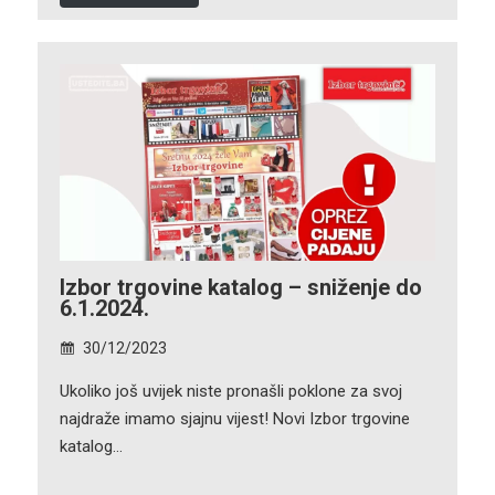
Izbor trgovine katalog – sniženje do
6.1.2024.
30/12/2023
Ukoliko još uvijek niste pronašli poklone za svoj
najdraže imamo sjajnu vijest! Novi Izbor trgovine
katalog…