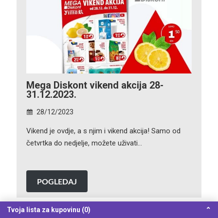
Mega Diskont vikend akcija 28-
31.12.2023.
28/12/2023
Vikend je ovdje, a s njim i vikend akcija! Samo od
četvrtka do nedjelje, možete uživati…
POGLEDAJ
Tvoja lista za kupovinu (0)
⌃