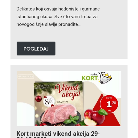
Delikates koji osvaja hedoniste i gurmane
istančanog ukusa. Sve što vam treba za
novogodišnje slavlje pronađite…
POGLEDAJ
Kort marketi vikend akcija 29-