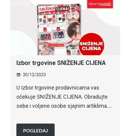
JENA
Robot SPECIJALNA AKCIJA –
sniženje do 31.12.2023.
30/12/2023
as
DOČEKAJ NOVU GODINU SA STILOM –
dujte
SPECIJALNA AKCIJA!Pridruži nam se u
klima….
slavlju i podigni čašu…
POGLEDAJ