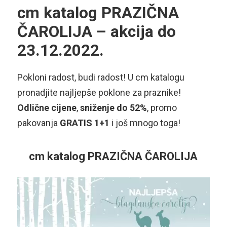
cm katalog PRAZIČNA
ČAROLIJA – akcija do
23.12.2022.
Pokloni radost, budi radost! U cm katalogu
pronadjite najljepše poklone za praznike!
Odlične cijene
,
sniženje do 52%
, promo
pakovanja
GRATIS 1+1
i još mnogo toga!
cm katalog PRAZIČNA ČAROLIJA