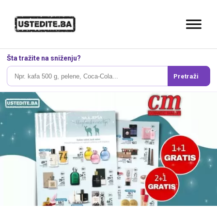
Šta tražite na sniženju?
Pretraži