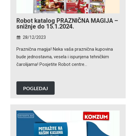
Robot katalog PRAZNIČNA MAGIJA –
snižnje do 15.1.2024.
28/12/2023
Praznična magija! Neka vaša praznična kupovina
bude jednostavna, vesela i ispunjena tehničkim
čarolijama! Posjetite Robot centre…
POGLEDAJ