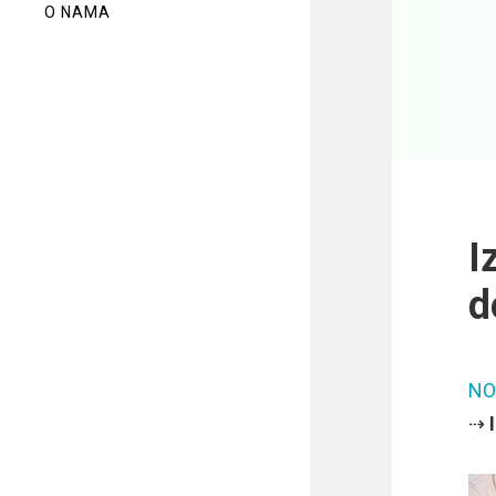
O NAMA
I
d
NO
⇢