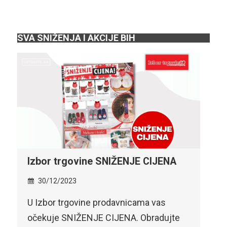
SVA SNIŽENJA I AKCIJE BIH
NIŽENJE CIJENA
Robot SPECIJALNA AKCIJ
sniženje do 31.12.2023.
30/12/2023
davnicama vas
DOČEKAJ NOVU GODINU SA 
IJENA. Obradujte