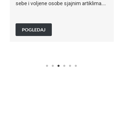
SPECIJALNA AKCIJA!Pridruži
sjajnim artiklima….
slavlju i podigni čašu…
POGLEDAJ