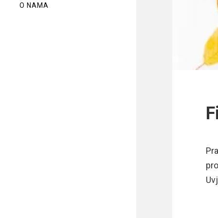
O NAMA
F
Pra
pro
Uvj