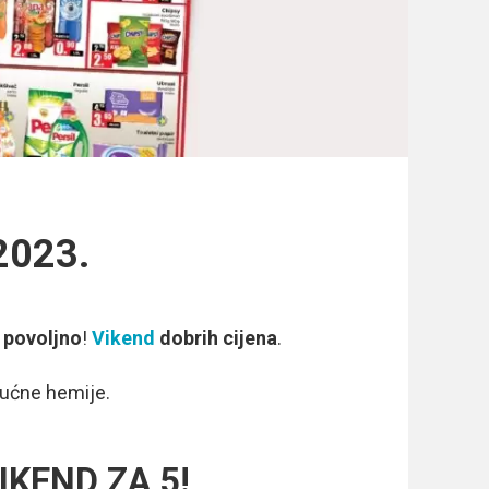
2023.
i
povoljno
!
Vikend
dobrih cijena
.
kućne hemije.
VIKEND ZA 5!