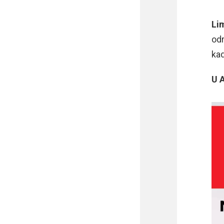
Li
odr
kad
U 