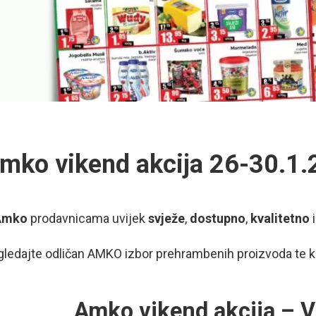
mko vikend akcija 26-30.1.
Amko
prodavnicama uvijek
svježe
,
dostupno
,
kvalitetno
gledajte odličan AMKO izbor prehrambenih proizvoda te 
Amko vikend akcija – 