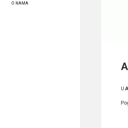
O NAMA
A
U
Po