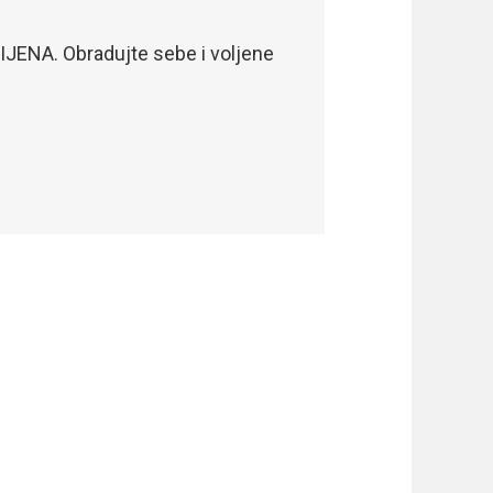
30/12/2023
JENA. Obradujte sebe i voljene
DOČEKAJ NOVU
podigni čašu…
POGLEDAJ