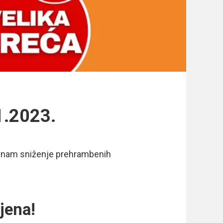
1.2023.
 nam sniženje prehrambenih
jena!