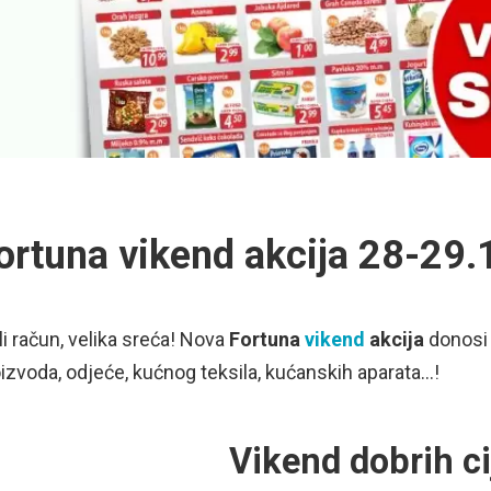
ortuna vikend akcija 28-29.
i račun, velika sreća! Nova
Fortuna
vikend
akcija
donosi
izvoda, odjeće, kućnog teksila, kućanskih aparata…!
Vikend dobrih ci