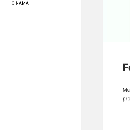
O NAMA
F
Mal
pro