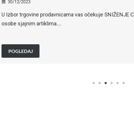
30/12/2023
U Izbor trgovine prodavnicama vas očekuje SNIŽENJE CI
osobe sjajnim artiklima….
POGLEDAJ